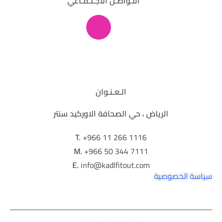
التـواصـل الاجـتـمـاعي
الـعـنـوان
الرياض ، حي الصحافة الاوركيد سنتر
T.
+966 11 266 1116
M.
+966 50 344 7111
E.
info@kadlfitout.com
سياسة الخصوصية