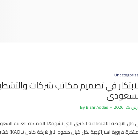
Uncategoriz
لابتكار في تصميم مكاتب شركات والتشطيبا
لسعودي
 25, 2026
Bishr Addas
By
كرة ضرورة استراتيجية لكل كيان طموح. تبرز شركة كادل (KADL) كشريك رائد في هذا التحول، حيث تقدم حلولاً […]