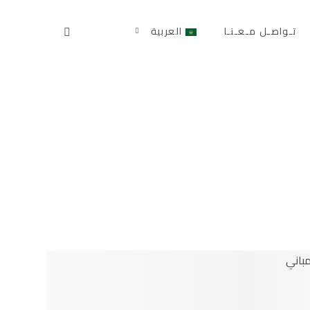
تـواصـل مـعـنـا
العربية