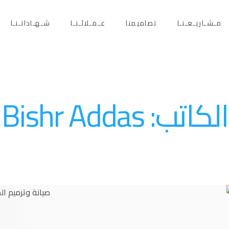
مـشـاريـعـنـا
تصاميمنا
عـمـلائـنـا
شـهـاداتـنـا
الكاتب:
Bishr Addas