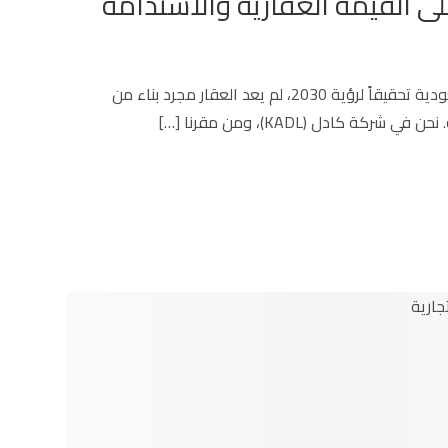
ى القيمة العقارية والاستدامة
في ظل النهضة العمرانية المتسارعة التي تشهدها المملكة العربية السعودية تحقيقاً لرؤية 2030، لم يعد العقار مجرد بناء من
كادل (KADL)، ومن مقرنا […]