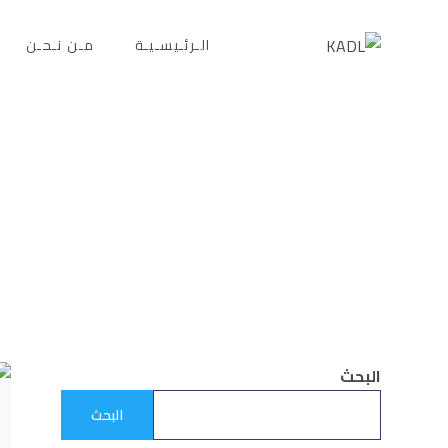
content
الـرئـيسـيـة
مـن نـحـن
البحث
البحث